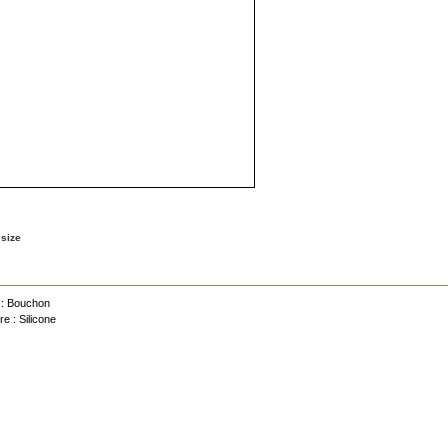
 size
a sheet
 :
Bouchon
re :
Silicone
Contact us
Selling conditions