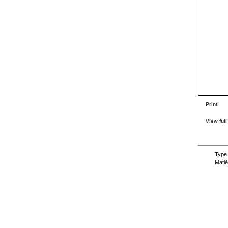
Print
View full
Dat
Type
Matiè