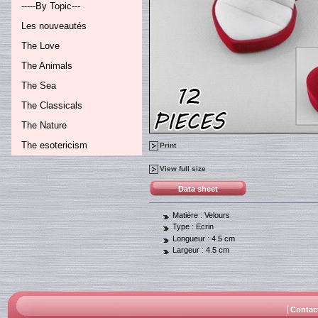
-----By Topic---
Les nouveautés
The Love
The Animals
The Sea
The Classicals
The Nature
The esotericism
Print
View full size
Data sheet
Matière :
Velours
Type :
Ecrin
Longueur :
4.5 cm
Largeur :
4.5 cm
Contac