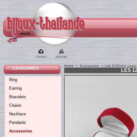
contact
sitemap
Home
>
Accessories
>
Les 12 Ecrins coeur
CATEGORIES
LES 1
Ring
Earring
Bracelets
Chains
Necklace
Pendants
Accessories