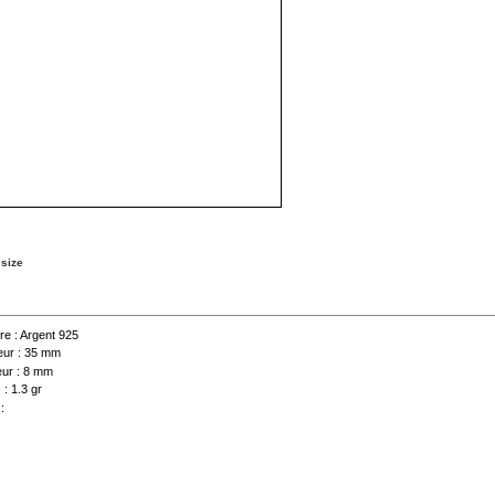
 size
a sheet
re :
Argent 925
ur :
35 mm
ur :
8 mm
 :
1.3 gr
: