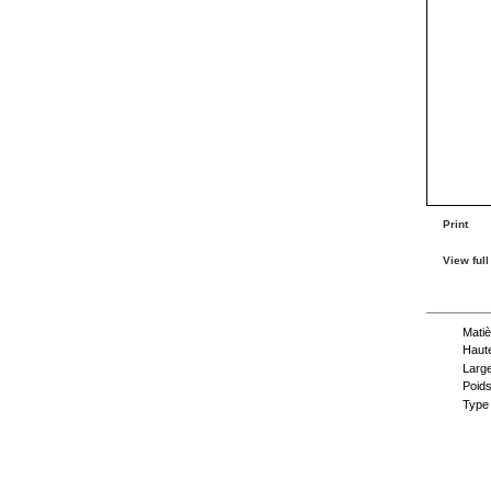
Print
View full
Dat
Matiè
Haute
Large
Poids
Type 