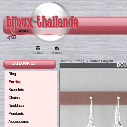
contact
sitemap
Home
>
Earring
>
Boucles Argent
CATEGORIES
BOU
Ring
Earring
Bracelets
Chains
Necklace
Pendants
Accessories