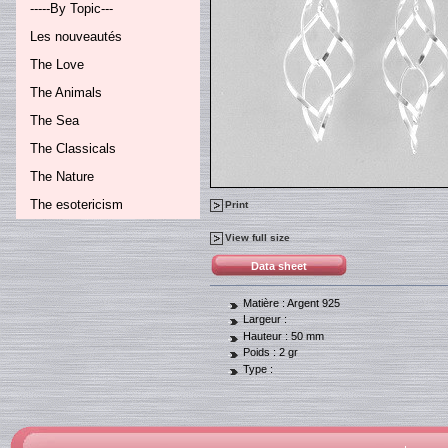
-----By Topic---
Les nouveautés
The Love
The Animals
The Sea
The Classicals
The Nature
The esotericism
Print
View full size
Data sheet
Matière :
Argent 925
Largeur :
Hauteur :
50 mm
Poids :
2 gr
Type :