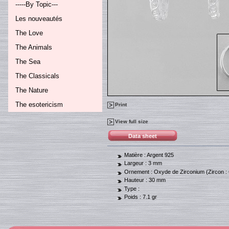
-----By Topic---
Les nouveautés
The Love
The Animals
The Sea
The Classicals
The Nature
The esotericism
Print
View full size
Data sheet
Matière :
Argent 925
Largeur :
3 mm
Ornement :
Oxyde de Zirconium (Zircon :
Hauteur :
30 mm
Type :
Poids :
7.1 gr