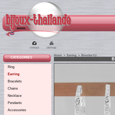
contact
sitemap
Home
>
Earring
>
Boucles Cz
CATEGORIES
B
Ring
Earring
Bracelets
Chains
Necklace
Pendants
Accessories