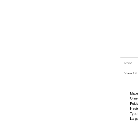
Print
View full
Dat
Matiè
Orne
Poids
Haute
Type 
Large