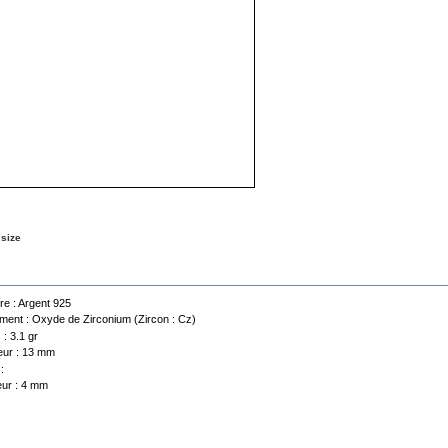
 size
a sheet
re :
Argent 925
ment :
Oxyde de Zirconium (Zircon : Cz)
 :
3.1 gr
ur :
13 mm
:
ur :
4 mm