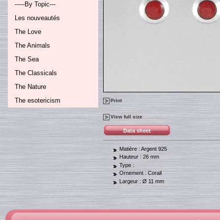
-----By Topic---
Les nouveautés
The Love
The Animals
The Sea
The Classicals
The Nature
The esotericism
Print
View full size
Data sheet
Matière :
Argent 925
Hauteur :
26 mm
Type :
Ornement :
Corail
Largeur :
Ø 11 mm