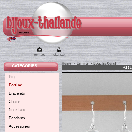
contact
sitemap
Home
>
Earring
>
Boucles Corail
CATEGORIES
BOU
Ring
Earring
Bracelets
Chains
Necklace
Pendants
Accessories