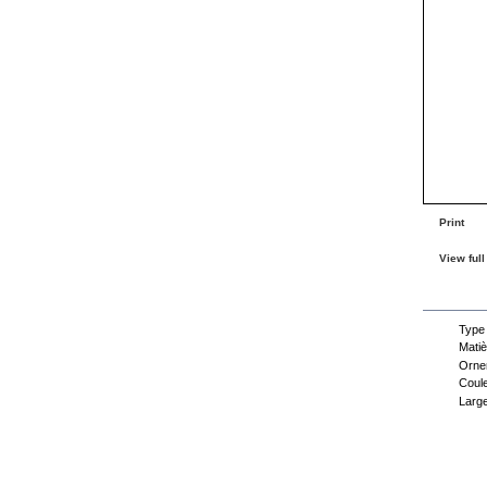
Print
View full
Dat
Type
Matiè
Orne
Coule
Large