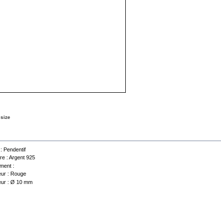
 size
a sheet
 :
Pendentif
re :
Argent 925
ment :
ur :
Rouge
ur :
Ø 10 mm