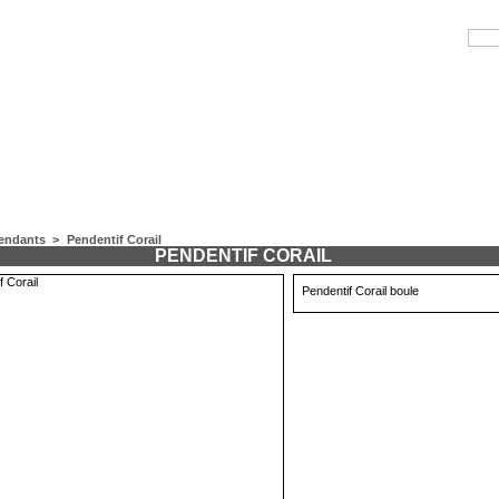
endants
>
Pendentif Corail
PENDENTIF CORAIL
Pendentif Corail boule