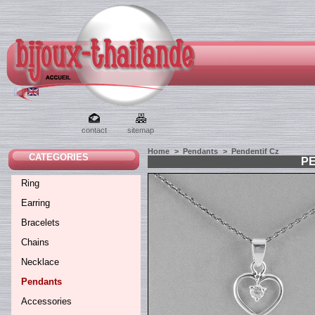
contact
sitemap
Home
>
Pendants
>
Pendentif Cz
CATEGORIES
P
Ring
Earring
Bracelets
Chains
Necklace
Pendants
Accessories