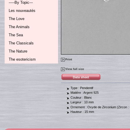
-----By Topic---
Les nouveautés
The Love
The Animals
The Sea
The Classicals
The Nature
The esotericism
Print
View full size
Data sheet
Type :
Pendentif
Matière :
Argent 925
Couleur :
Blanc
Largeur :
10 mm
Ornement :
Oxyde de Zirconium (Zircon :
Hauteur :
15 mm