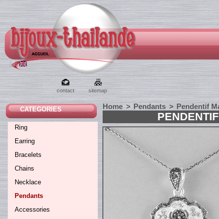
contact
sitemap
Home
>
Pendants
>
Pendentif Ma
CATEGORIES
PENDENTIF
Ring
Earring
Bracelets
Chains
Necklace
Pendants
Accessories