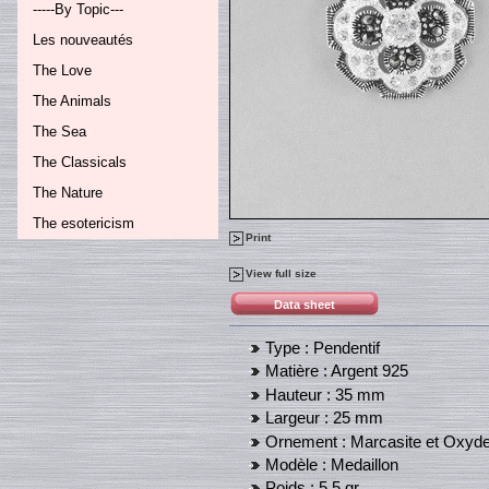
-----By Topic---
Les nouveautés
The Love
The Animals
The Sea
The Classicals
The Nature
The esotericism
Print
View full size
Data sheet
Type :
Pendentif
Matière :
Argent 925
Hauteur :
35 mm
Largeur :
25 mm
Ornement :
Marcasite et Oxyde 
Modèle :
Medaillon
Poids :
5.5 gr