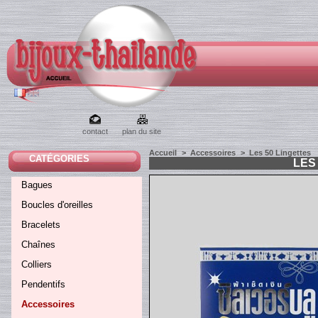
contact
plan du site
Accueil
>
Accessoires
>
Les 50 Lingettes
CATÉGORIES
LES
Bagues
Boucles d'oreilles
Bracelets
Chaînes
Colliers
Pendentifs
Accessoires