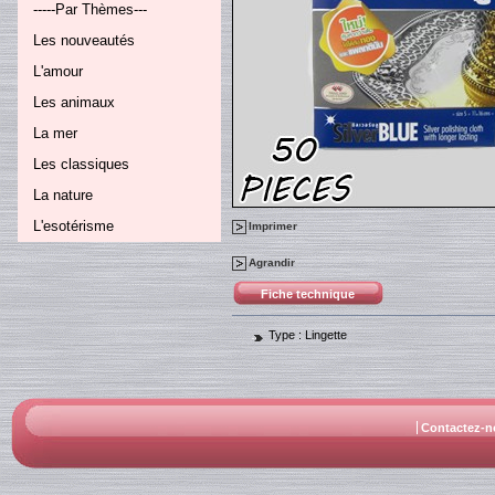
-----Par Thèmes---
Les nouveautés
L'amour
Les animaux
La mer
Les classiques
La nature
L'esotérisme
Imprimer
Agrandir
Fiche technique
Type :
Lingette
Contactez-