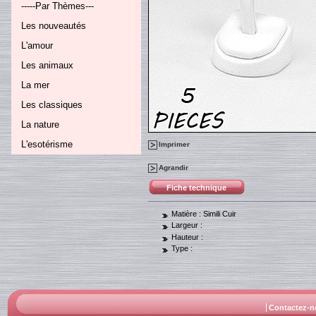
-----Par Thèmes---
Les nouveautés
L'amour
Les animaux
La mer
Les classiques
La nature
L'esotérisme
Imprimer
Agrandir
Fiche technique
Matière :
Simili Cuir
Largeur :
Hauteur :
Type :
Contactez-