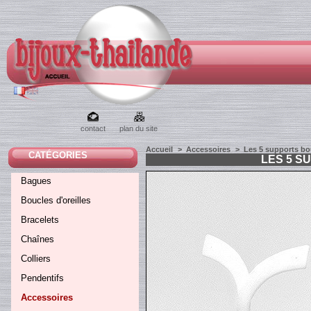
contact
plan du site
Accueil
>
Accessoires
>
Les 5 supports bo
CATÉGORIES
LES 5 S
Bagues
Boucles d'oreilles
Bracelets
Chaînes
Colliers
Pendentifs
Accessoires