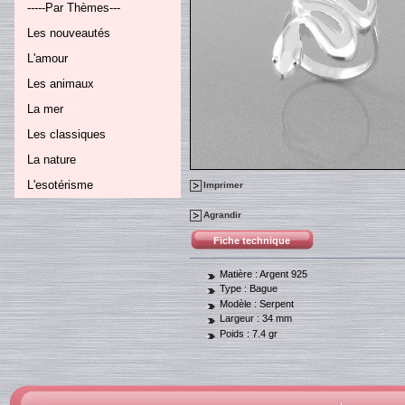
-----Par Thèmes---
Les nouveautés
L'amour
Les animaux
La mer
Les classiques
La nature
L'esotérisme
Imprimer
Agrandir
Fiche technique
Matière :
Argent 925
Type :
Bague
Modèle :
Serpent
Largeur :
34 mm
Poids :
7.4 gr