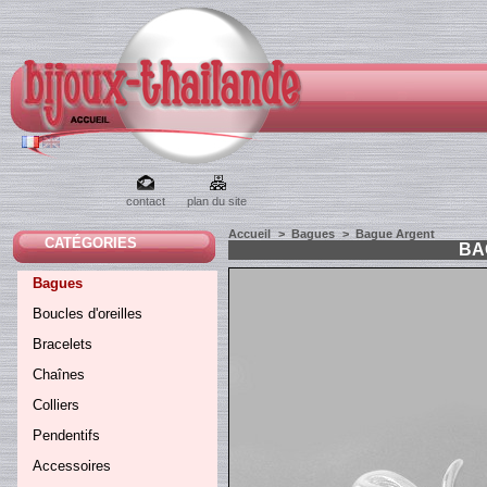
contact
plan du site
Accueil
>
Bagues
>
Bague Argent
CATÉGORIES
BA
Bagues
Boucles d'oreilles
Bracelets
Chaînes
Colliers
Pendentifs
Accessoires