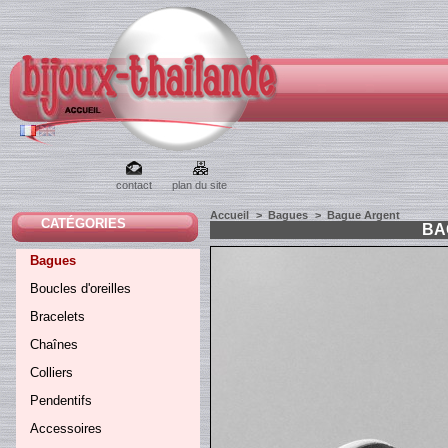
contact
plan du site
Accueil
>
Bagues
>
Bague Argent
CATÉGORIES
BA
Bagues
Boucles d'oreilles
Bracelets
Chaînes
Colliers
Pendentifs
Accessoires