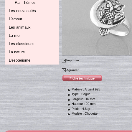
-----Par Thèmes---
Les nouveautés
L'amour
Les animaux
La mer
Les classiques
La nature
L'esotérisme
Imprimer
Agrandir
Fiche technique
Matière :
Argent 925
Type :
Bague
Largeur :
16 mm
Hauteur :
20 mm
Poids :
4.6 gr
Modèle :
Chouette