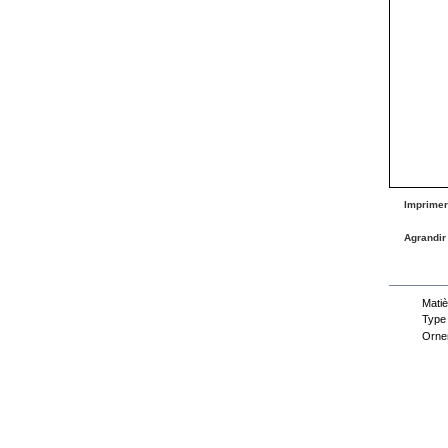
Imprimer
Agrandir
Fiche
Matiè
Type
Orne