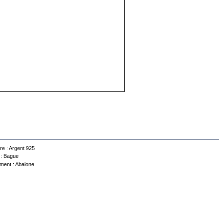
 technique
re :
Argent 925
 :
Bague
ment :
Abalone
Contactez-nous
Conditions d'utilisation