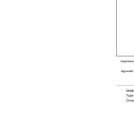
Imprimer
Agrandir
Fiche
Matiè
Type
Orne