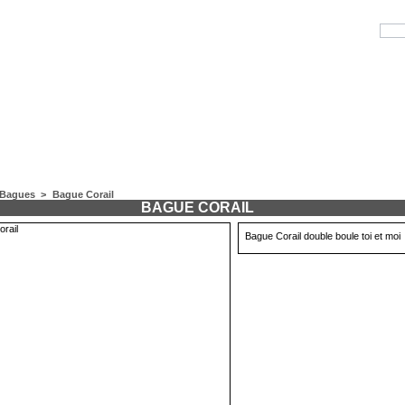
Bagues
>
Bague Corail
BAGUE CORAIL
Bague Corail double boule toi et moi