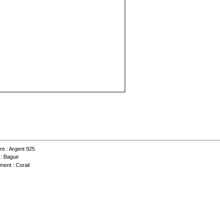
 technique
re :
Argent 925
 :
Bague
ment :
Corail
Contactez-nous
Conditions d'utilisation