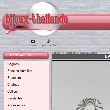
contact
plan du site
Accueil
>
Bagues
>
Bague Nacre
CATÉGORIES
B
Bagues
Boucles d'oreilles
Bracelets
Chaînes
Colliers
Pendentifs
Accessoires