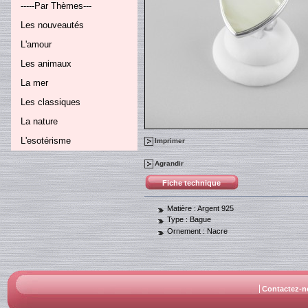
-----Par Thèmes---
Les nouveautés
L'amour
Les animaux
La mer
Les classiques
La nature
L'esotérisme
Imprimer
Agrandir
Fiche technique
Matière :
Argent 925
Type :
Bague
Ornement :
Nacre
Contactez-