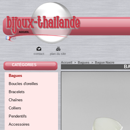
contact
plan du site
Accueil
>
Bagues
>
Bague Nacre
CATÉGORIES
B
Bagues
Boucles d'oreilles
Bracelets
Chaînes
Colliers
Pendentifs
Accessoires