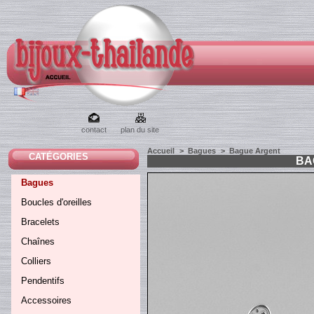
contact
plan du site
Accueil
>
Bagues
>
Bague Argent
CATÉGORIES
BA
Bagues
Boucles d'oreilles
Bracelets
Chaînes
Colliers
Pendentifs
Accessoires