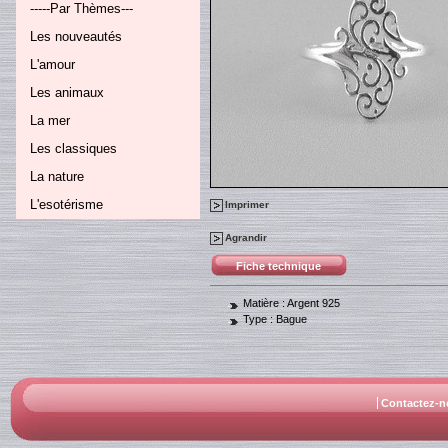
-----Par Thèmes---
Les nouveautés
L'amour
Les animaux
La mer
Les classiques
La nature
L'esotérisme
Imprimer
Agrandir
Fiche technique
Matière :
Argent 925
Type :
Bague
Contactez-