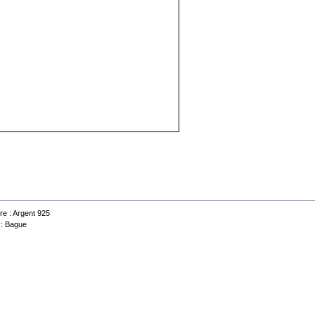
 technique
re :
Argent 925
 :
Bague
Contactez-nous
Conditions d'utilisation