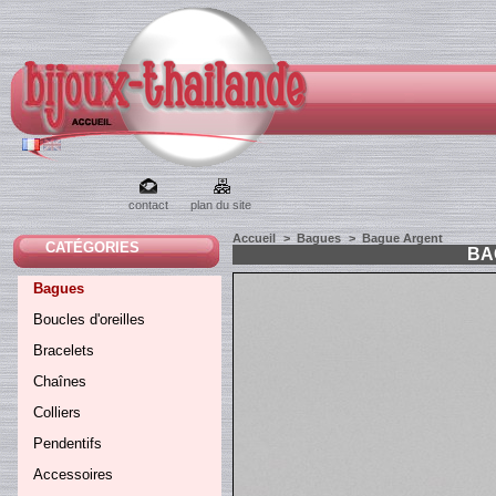
contact
plan du site
Accueil
>
Bagues
>
Bague Argent
CATÉGORIES
BA
Bagues
Boucles d'oreilles
Bracelets
Chaînes
Colliers
Pendentifs
Accessoires