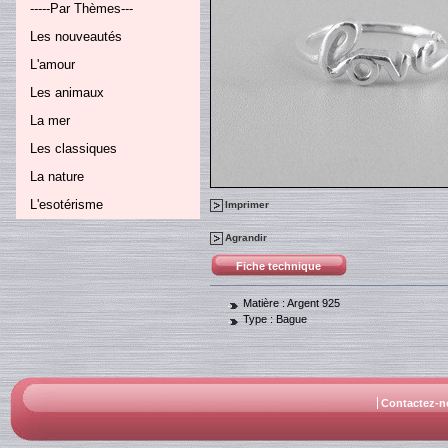
-----Par Thèmes---
Les nouveautés
L'amour
Les animaux
La mer
Les classiques
La nature
L'esotérisme
Imprimer
Agrandir
Fiche technique
Matière :
Argent 925
Type :
Bague
Contactez-