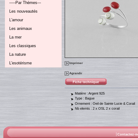
-----Par Thèmes---
Les nouveautés
L'amour
Les animaux
La mer
Les classiques
La nature
L'esotérisme
Imprimer
Agrandir
Fiche technique
Matière :
Argent 925
Type :
Bague
Ornement :
Oeil de Sainte Lucie & Corail
Nb elemts :
2 x OSL 2 x corail
Contactez-