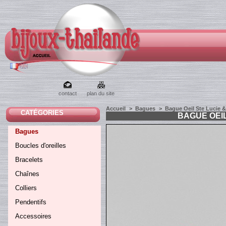
contact
plan du site
Accueil
>
Bagues
>
Bague Oeil Ste Lucie &
CATÉGORIES
BAGUE OEIL
Bagues
Boucles d'oreilles
Bracelets
Chaînes
Colliers
Pendentifs
Accessoires