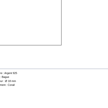
 technique
re :
Argent 925
 :
Bague
ur :
Ø 18 mm
ment :
Corail
Contactez-nous
Conditions d'utilisation