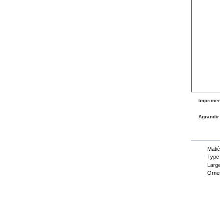
Imprimer
Agrandir
Fiche
Matiè
Type
Large
Orne