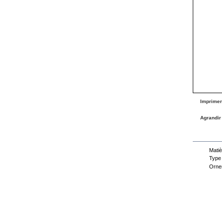
Imprimer
Agrandir
Fiche
Matiè
Type
Orne