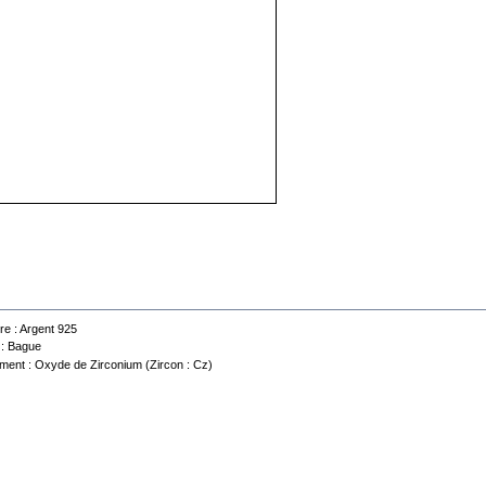
 technique
re :
Argent 925
 :
Bague
ment :
Oxyde de Zirconium (Zircon : Cz)
Contactez-nous
Conditions d'utilisation