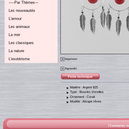
-----Par Thèmes---
Les nouveautés
L'amour
Les animaux
La mer
Les classiques
La nature
L'esotérisme
Imprimer
Agrandir
Fiche technique
Matière :
Argent 925
Type :
Boucles d'oreilles
Ornement :
Corail
Modèle :
Attrape rêves
Contactez-