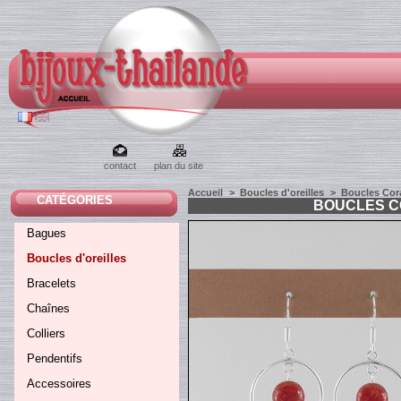
contact
plan du site
Accueil
>
Boucles d'oreilles
>
Boucles Cora
CATÉGORIES
BOUCLES C
Bagues
Boucles d'oreilles
Bracelets
Chaînes
Colliers
Pendentifs
Accessoires