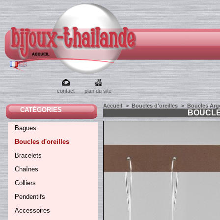
contact
plan du site
Accueil
>
Boucles d'oreilles
>
Boucles Arge
CATÉGORIES
BOUCLE
Bagues
Boucles d'oreilles
Bracelets
Chaînes
Colliers
Pendentifs
Accessoires