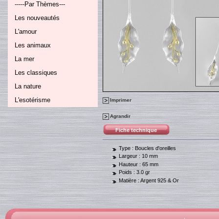
-----Par Thèmes---
Les nouveautés
L'amour
Les animaux
La mer
Les classiques
La nature
L'esotérisme
Imprimer
Agrandir
Fiche technique
Type :
Boucles d'oreilles
Largeur :
10 mm
Hauteur :
65 mm
Poids :
3.0 gr
Matière :
Argent 925 & Or