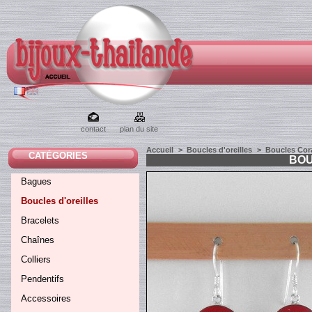
contact
plan du site
Accueil
>
Boucles d'oreilles
>
Boucles Cora
CATÉGORIES
BOU
Bagues
Boucles d'oreilles
Bracelets
Chaînes
Colliers
Pendentifs
Accessoires