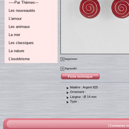
-----Par Thèmes---
Les nouveautés
L'amour
Les animaux
La mer
Les classiques
La nature
L'esotérisme
Imprimer
Agrandir
Fiche technique
Matière :
Argent 925
Ornement :
Largeur :
Ø 14 mm
Type :
Contactez-