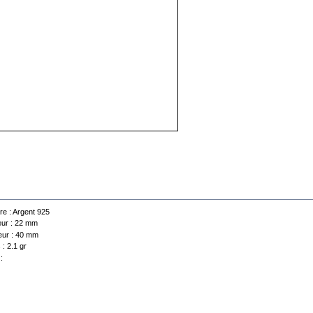
 technique
re :
Argent 925
ur :
22 mm
ur :
40 mm
 :
2.1 gr
: