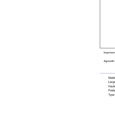
Imprimer
Agrandir
Fiche
Matiè
Large
Haute
Poids
Type 