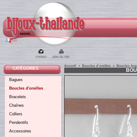
contact
plan du site
Accueil
>
Boucles d'oreilles
>
Boucles Arg
CATÉGORIES
BOU
Bagues
Boucles d'oreilles
Bracelets
Chaînes
Colliers
Pendentifs
Accessoires