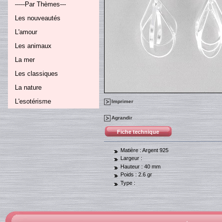
-----Par Thèmes---
Les nouveautés
L'amour
Les animaux
La mer
Les classiques
La nature
L'esotérisme
Imprimer
Agrandir
Fiche technique
Matière :
Argent 925
Largeur :
Hauteur :
40 mm
Poids :
2.6 gr
Type :