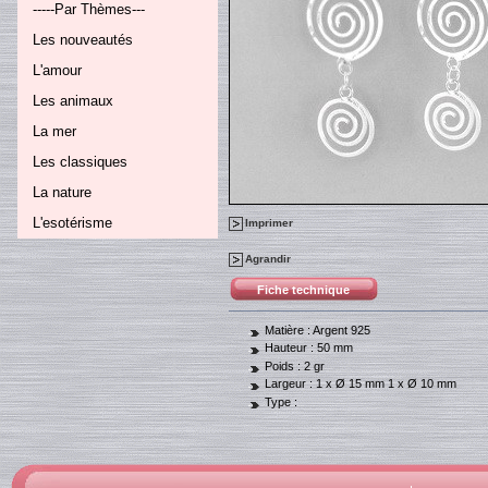
-----Par Thèmes---
Les nouveautés
L'amour
Les animaux
La mer
Les classiques
La nature
L'esotérisme
Imprimer
Agrandir
Fiche technique
Matière :
Argent 925
Hauteur :
50 mm
Poids :
2 gr
Largeur :
1 x Ø 15 mm 1 x Ø 10 mm
Type :