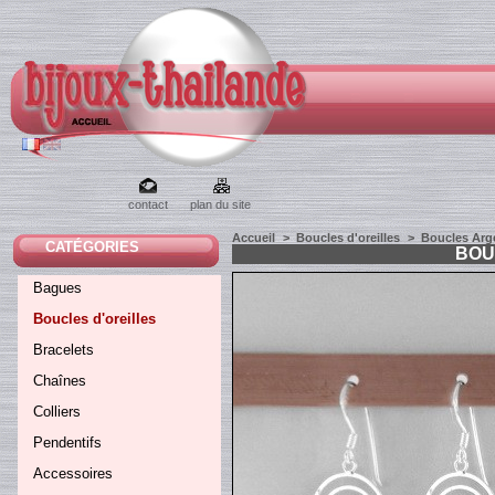
contact
plan du site
Accueil
>
Boucles d'oreilles
>
Boucles Arg
CATÉGORIES
BOU
Bagues
Boucles d'oreilles
Bracelets
Chaînes
Colliers
Pendentifs
Accessoires