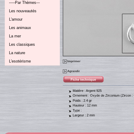
-----Par Thèmes---
Les nouveautés
L'amour
Les animaux
La mer
Les classiques
La nature
L'esotérisme
Imprimer
Agrandir
Fiche technique
Matière :
Argent 925
Ornement :
Oxyde de Zirconium (Zircon :
Poids :
2.4 gr
Hauteur :
12 mm
Type :
Largeur :
2 mm