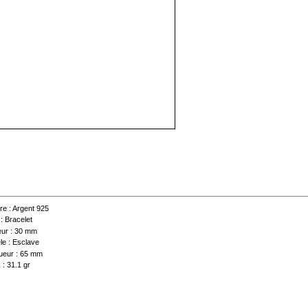
 technique
re :
Argent 925
 :
Bracelet
ur :
30 mm
e :
Esclave
eur :
65 mm
 :
31.1 gr