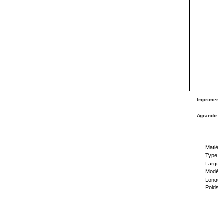
Imprimer
Agrandir
Fiche
Matiè
Type
Large
Modèl
Longu
Poids