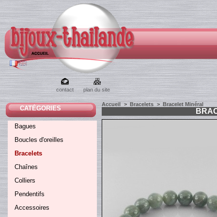
contact
plan du site
Accueil
>
Bracelets
>
Bracelet Minéral
CATÉGORIES
BRAC
Bagues
Boucles d'oreilles
Bracelets
Chaînes
Colliers
Pendentifs
Accessoires