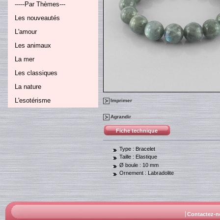
-----Par Thèmes---
Les nouveautés
L'amour
Les animaux
La mer
Les classiques
La nature
L'esotérisme
Imprimer
Agrandir
Fiche technique
Type :
Bracelet
Taille :
Elastique
Ø boule :
10 mm
Ornement :
Labradolite
Contactez-