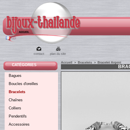
contact
plan du site
Accueil
>
Bracelets
>
Bracelet Argent
CATÉGORIES
BRA
Bagues
Boucles d'oreilles
Bracelets
Chaînes
Colliers
Pendentifs
Accessoires