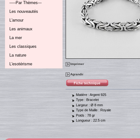
-----Par Thèmes---
Les nouveautés
L'amour
Les animaux
La mer
Les classiques
La nature
L'esotérisme
Imprimer
Agrandir
Fiche technique
Matière :
Argent 925
Type :
Bracelet
Largeur :
Ø 8 mm
Type de Maille :
Royale
Poids :
78 gr
Longueur :
22.5 cm