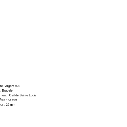
 technique
re :
Argent 925
 :
Bracelet
ment :
Oeil de Sainte Lucie
tre :
63 mm
ur :
29 mm