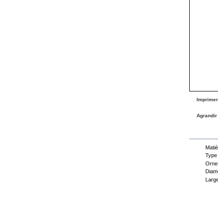
Imprimer
Agrandir
Fiche
Matiè
Type
Orne
Diamè
Large