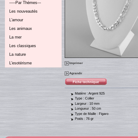
-----Par Thèmes---
Les nouveautés
L'amour
Les animaux
La mer
Les classiques
La nature
L'esotérisme
Imprimer
Agrandir
Fiche technique
Matière :
Argent 925
Type :
Collier
Largeur :
10 mm
Longueur :
50 cm
Type de Maille :
Figaro
Poids :
76 gr