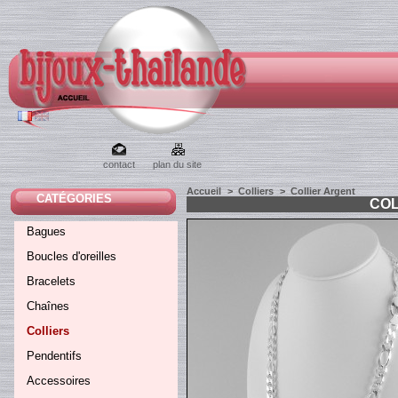
contact
plan du site
Accueil
>
Colliers
>
Collier Argent
CATÉGORIES
COL
Bagues
Boucles d'oreilles
Bracelets
Chaînes
Colliers
Pendentifs
Accessoires