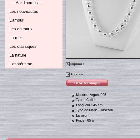
-----Par Thèmes---
Les nouveautés
L'amour
Les animaux
La mer
Les classiques
La nature
L'esotérisme
Imprimer
Agrandir
Fiche technique
Matière :
Argent 925
Type :
Collier
Longueur :
45 cm
Type de Maille :
Jaseron
Largeur :
Poids :
85 gr