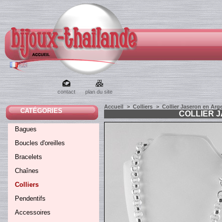
contact
plan du site
Accueil
>
Colliers
>
Collier Jaseron en Arg
CATÉGORIES
COLLIER 
Bagues
Boucles d'oreilles
Bracelets
Chaînes
Colliers
Pendentifs
Accessoires