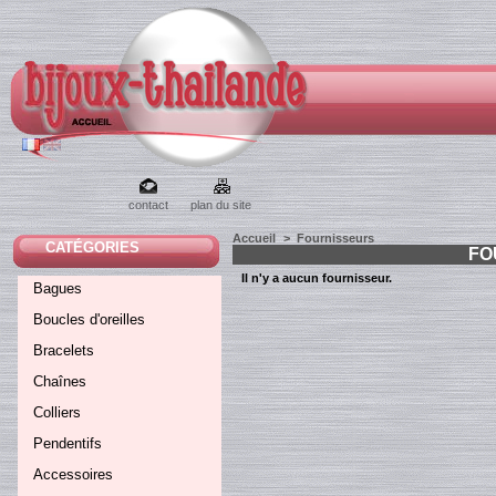
contact
plan du site
Accueil
>
Fournisseurs
CATÉGORIES
FO
Il n'y a aucun fournisseur.
Bagues
Boucles d'oreilles
Bracelets
Chaînes
Colliers
Pendentifs
Accessoires