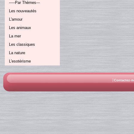
-----Par Thèmes---
Les nouveautés
L'amour
Les animaux
La mer
Les classiques
La nature
L'esotérisme
Contactez-