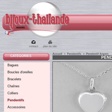
contact
plan du site
Accueil
>
Pendentifs
>
Pendentif Argent
CATÉGORIES
PEND
Bagues
Boucles d'oreilles
Bracelets
Chaînes
Colliers
Pendentifs
Accessoires