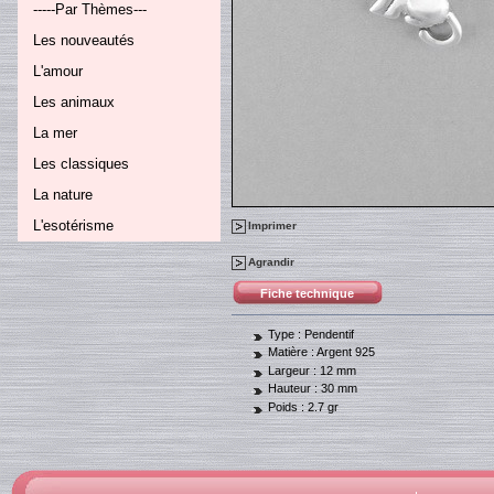
-----Par Thèmes---
Les nouveautés
L'amour
Les animaux
La mer
Les classiques
La nature
L'esotérisme
Imprimer
Agrandir
Fiche technique
Type :
Pendentif
Matière :
Argent 925
Largeur :
12 mm
Hauteur :
30 mm
Poids :
2.7 gr