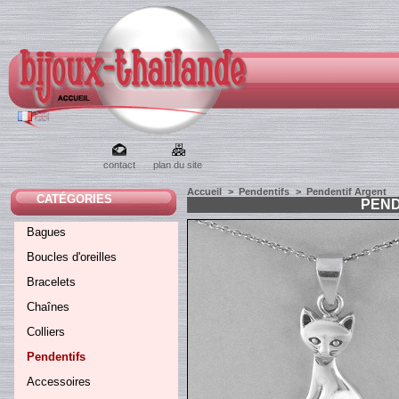
contact
plan du site
Accueil
>
Pendentifs
>
Pendentif Argent
CATÉGORIES
PEND
Bagues
Boucles d'oreilles
Bracelets
Chaînes
Colliers
Pendentifs
Accessoires