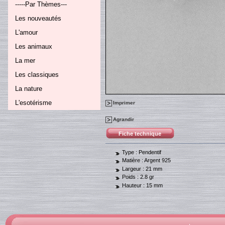
-----Par Thèmes---
Les nouveautés
L'amour
Les animaux
La mer
Les classiques
La nature
L'esotérisme
Imprimer
Agrandir
Fiche technique
Type :
Pendentif
Matière :
Argent 925
Largeur :
21 mm
Poids :
2.8 gr
Hauteur :
15 mm