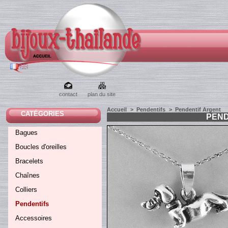
contact
plan du site
Accueil
>
Pendentifs
>
Pendentif Argent
CATÉGORIES
PEND
Bagues
Boucles d'oreilles
Bracelets
Chaînes
Colliers
Pendentifs
Accessoires