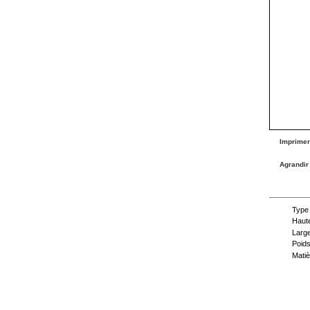
Imprimer
Agrandir
Fiche
Type
Haute
Large
Poids
Matiè