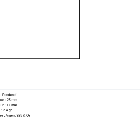
 technique
 :
Pendentif
ur :
25 mm
ur :
17 mm
 :
2.4 gr
re :
Argent 925 & Or