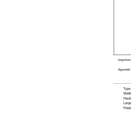
Imprimer
Agrandir
Fiche
Type
Matiè
Haute
Large
Poids