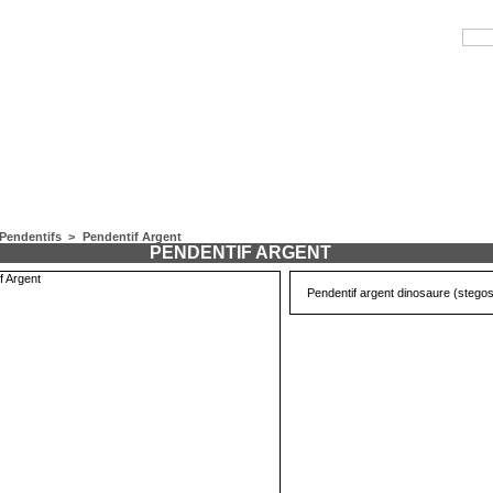
Pendentifs
>
Pendentif Argent
PENDENTIF ARGENT
Pendentif argent dinosaure (stego