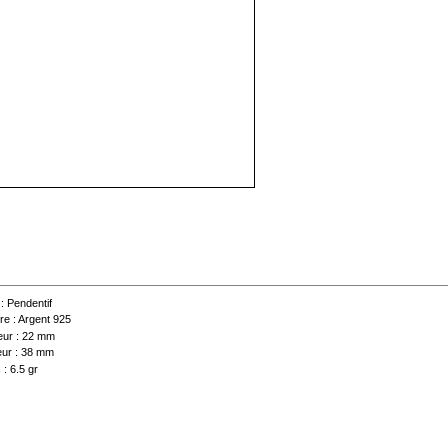
 technique
 :
Pendentif
re :
Argent 925
ur :
22 mm
ur :
38 mm
 :
6.5 gr