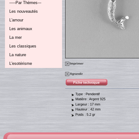
-----Par Thèmes---
Les nouveautés
L'amour
Les animaux
La mer
Les classiques
La nature
L'esotérisme
Imprimer
Agrandir
Fiche technique
Type :
Pendentif
Matière :
Argent 925
Largeur :
17 mm
Hauteur :
42 mm
Poids :
5.2 gr