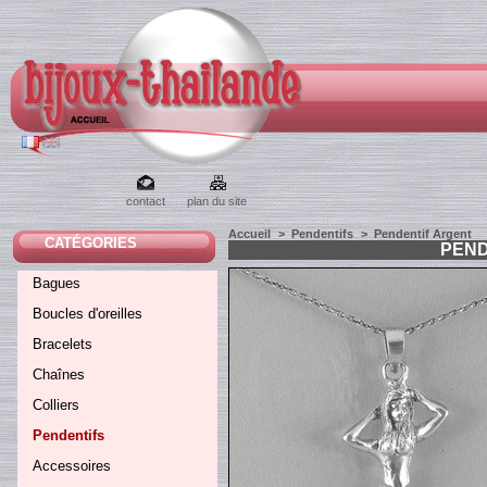
contact
plan du site
Accueil
>
Pendentifs
>
Pendentif Argent
CATÉGORIES
PEND
Bagues
Boucles d'oreilles
Bracelets
Chaînes
Colliers
Pendentifs
Accessoires