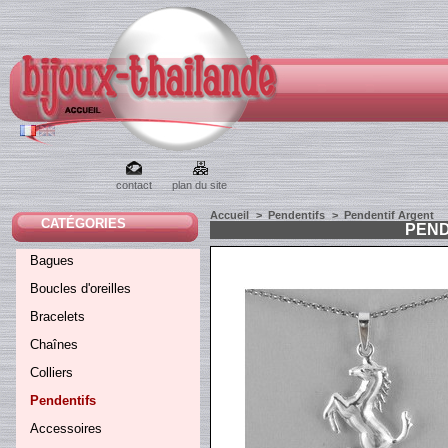
contact
plan du site
Accueil
>
Pendentifs
>
Pendentif Argent
CATÉGORIES
PEND
Bagues
Boucles d'oreilles
Bracelets
Chaînes
Colliers
Pendentifs
Accessoires