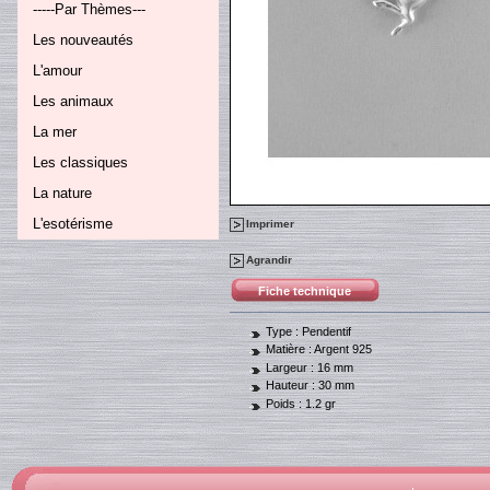
-----Par Thèmes---
Les nouveautés
L'amour
Les animaux
La mer
Les classiques
La nature
L'esotérisme
Imprimer
Agrandir
Fiche technique
Type :
Pendentif
Matière :
Argent 925
Largeur :
16 mm
Hauteur :
30 mm
Poids :
1.2 gr