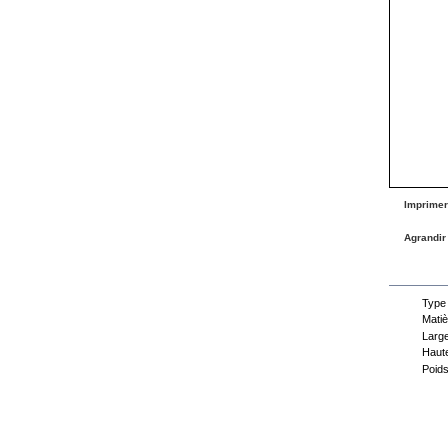
Imprimer
Agrandir
Fiche
Type
Matiè
Large
Haute
Poids