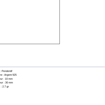
 technique
 :
Pendentif
re :
Argent 925
ur :
10 mm
ur :
30 mm
 :
2.7 gr