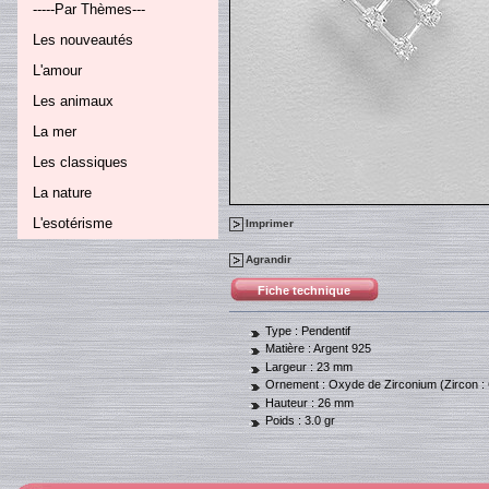
-----Par Thèmes---
Les nouveautés
L'amour
Les animaux
La mer
Les classiques
La nature
L'esotérisme
Imprimer
Agrandir
Fiche technique
Type :
Pendentif
Matière :
Argent 925
Largeur :
23 mm
Ornement :
Oxyde de Zirconium (Zircon :
Hauteur :
26 mm
Poids :
3.0 gr