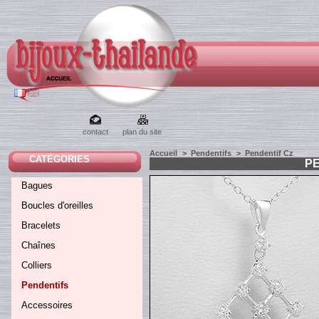
contact
plan du site
Accueil
>
Pendentifs
>
Pendentif Cz
CATÉGORIES
P
Bagues
Boucles d'oreilles
Bracelets
Chaînes
Colliers
Pendentifs
Accessoires