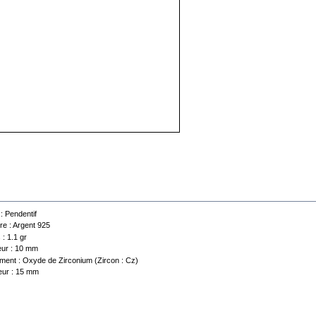
 technique
 :
Pendentif
re :
Argent 925
 :
1.1 gr
ur :
10 mm
ment :
Oxyde de Zirconium (Zircon : Cz)
ur :
15 mm