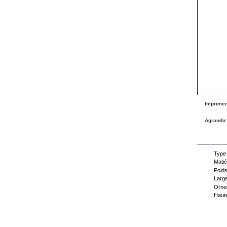
Imprimer
Agrandir
Fiche
Type
Matiè
Poids
Large
Orne
Haute