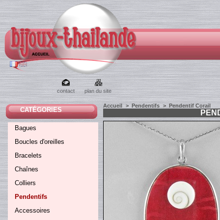
contact
plan du site
Accueil
>
Pendentifs
>
Pendentif Corail
CATÉGORIES
PEN
Bagues
Boucles d'oreilles
Bracelets
Chaînes
Colliers
Pendentifs
Accessoires