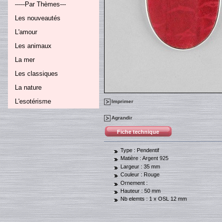
-----Par Thèmes---
Les nouveautés
L'amour
Les animaux
La mer
Les classiques
La nature
L'esotérisme
Imprimer
Agrandir
Fiche technique
Type :
Pendentif
Matière :
Argent 925
Largeur :
35 mm
Couleur :
Rouge
Ornement :
Hauteur :
50 mm
Nb elemts :
1 x OSL 12 mm