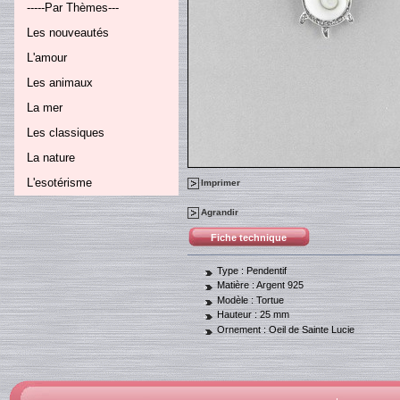
-----Par Thèmes---
Les nouveautés
L'amour
Les animaux
La mer
Les classiques
La nature
L'esotérisme
Imprimer
Agrandir
Fiche technique
Type :
Pendentif
Matière :
Argent 925
Modèle :
Tortue
Hauteur :
25 mm
Ornement :
Oeil de Sainte Lucie